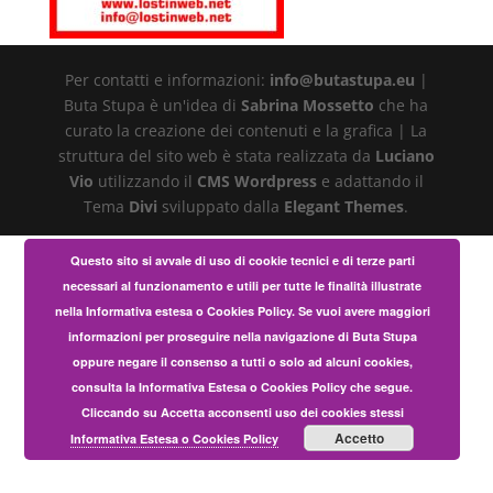
Per contatti e informazioni:
info@butastupa.eu
|
Buta Stupa è un'idea di
Sabrina Mossetto
che ha
curato la creazione dei contenuti e la grafica | La
struttura del sito web è stata realizzata da
Luciano
Vio
utilizzando il
CMS Wordpress
e adattando il
Tema
Divi
sviluppato dalla
Elegant Themes
.
Questo sito si avvale di uso di cookie tecnici e di terze parti
necessari al funzionamento e utili per tutte le finalità illustrate
nella Informativa estesa o Cookies Policy. Se vuoi avere maggiori
informazioni per proseguire nella navigazione di Buta Stupa
oppure negare il consenso a tutti o solo ad alcuni cookies,
consulta la Informativa Estesa o Cookies Policy che segue.
Cliccando su Accetta acconsenti uso dei cookies stessi
Accetto
Informativa Estesa o Cookies Policy