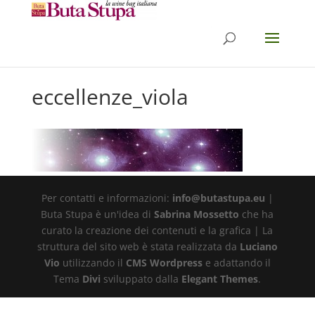
eccellenze_viola
Per contatti e informazioni:
info@butastupa.eu
|
Buta Stupa è un'idea di
Sabrina Mossetto
che ha
curato la creazione dei contenuti e la grafica | La
struttura del sito web è stata realizzata da
Luciano
Vio
utilizzando il
CMS Wordpress
e adattando il
Tema
Divi
sviluppato dalla
Elegant Themes
.