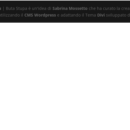
u
| Buta Stupa è un'idea di
Sabrina Mossetto
che ha curato la creaz
tilizzando il
CMS Wordpress
e adattando il Tema
Divi
sviluppato d