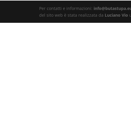
Per contatti e informazioni:
info@butastupa.e
del sito web è stata realizzata da
Luciano Vio
u