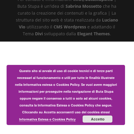
Buta Stupa è un'idea di
Sabrina Mossetto
che ha
curato la creazione dei contenuti e la grafica | La
struttura del sito web è stata realizzata da
Luciano
Vio
utilizzando il
CMS Wordpress
e adattando il
Tema
Divi
sviluppato dalla
Elegant Themes
.
Questo sito si avvale di uso di cookie tecnici e di terze parti
necessari al funzionamento e utili per tutte le finalità illustrate
nella Informativa estesa o Cookies Policy. Se vuoi avere maggiori
informazioni per proseguire nella navigazione di Buta Stupa
oppure negare il consenso a tutti o solo ad alcuni cookies,
consulta la Informativa Estesa o Cookies Policy che segue.
Cliccando su Accetta acconsenti uso dei cookies stessi
Accetto
Informativa Estesa o Cookies Policy