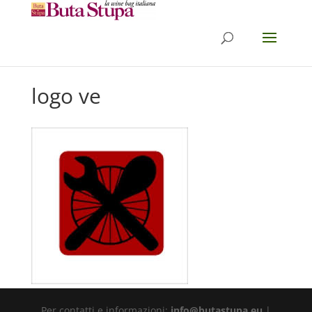
logo ve
Per contatti e informazioni:
info@butastupa.eu
|