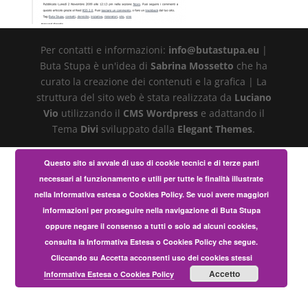
Per contatti e informazioni:
info@butastupa.eu
|
Buta Stupa è un'idea di
Sabrina Mossetto
che ha
curato la creazione dei contenuti e la grafica | La
struttura del sito web è stata realizzata da
Luciano
Vio
utilizzando il
CMS Wordpress
e adattando il
Tema
Divi
sviluppato dalla
Elegant Themes
.
Questo sito si avvale di uso di cookie tecnici e di terze parti
necessari al funzionamento e utili per tutte le finalità illustrate
nella Informativa estesa o Cookies Policy. Se vuoi avere maggiori
informazioni per proseguire nella navigazione di Buta Stupa
oppure negare il consenso a tutti o solo ad alcuni cookies,
consulta la Informativa Estesa o Cookies Policy che segue.
Cliccando su Accetta acconsenti uso dei cookies stessi
Accetto
Informativa Estesa o Cookies Policy