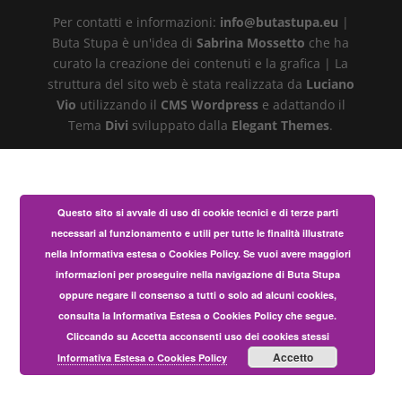
Per contatti e informazioni:
info@butastupa.eu
|
Buta Stupa è un'idea di
Sabrina Mossetto
che ha
curato la creazione dei contenuti e la grafica | La
struttura del sito web è stata realizzata da
Luciano
Vio
utilizzando il
CMS Wordpress
e adattando il
Tema
Divi
sviluppato dalla
Elegant Themes
.
Questo sito si avvale di uso di cookie tecnici e di terze parti
necessari al funzionamento e utili per tutte le finalità illustrate
nella Informativa estesa o Cookies Policy. Se vuoi avere maggiori
informazioni per proseguire nella navigazione di Buta Stupa
oppure negare il consenso a tutti o solo ad alcuni cookies,
consulta la Informativa Estesa o Cookies Policy che segue.
Cliccando su Accetta acconsenti uso dei cookies stessi
Accetto
Informativa Estesa o Cookies Policy