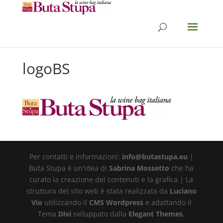
logoBS
Per contatti e informazioni:
info@butastupa.eu
|
Buta Stupa è un'idea di
Sabrina Mossetto
che ha
curato la creazione dei contenuti e la grafica | La
struttura del sito web è stata realizzata da
Luciano
Vio
utilizzando il
CMS Wordpress
e adattando il
Tema
Divi
sviluppato dalla
Elegant Themes
.