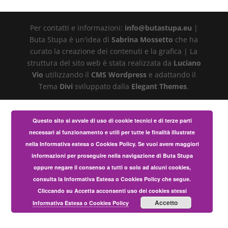
Per contatti e informazioni:
info@butastupa.eu
|
Buta Stupa è un'idea di
Sabrina Mossetto
che ha
curato la creazione dei contenuti e la grafica | La
struttura del sito web è stata realizzata da
Luciano
Vio
utilizzando il
CMS Wordpress
e adattando il
Tema
Divi
sviluppato dalla
Elegant Themes
.
Questo sito si avvale di uso di cookie tecnici e di terze parti
necessari al funzionamento e utili per tutte le finalità illustrate
nella Informativa estesa o Cookies Policy. Se vuoi avere maggiori
informazioni per proseguire nella navigazione di Buta Stupa
oppure negare il consenso a tutti o solo ad alcuni cookies,
consulta la Informativa Estesa o Cookies Policy che segue.
Cliccando su Accetta acconsenti uso dei cookies stessi
Accetto
Informativa Estesa o Cookies Policy