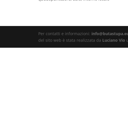
Per contatti e informazioni:
info@butastupa.e
del sito web è stata realizzata da
Luciano Vio
u