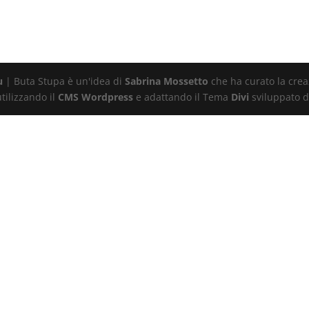
u
| Buta Stupa è un'idea di
Sabrina Mossetto
che ha curato la creaz
tilizzando il
CMS Wordpress
e adattando il Tema
Divi
sviluppato d