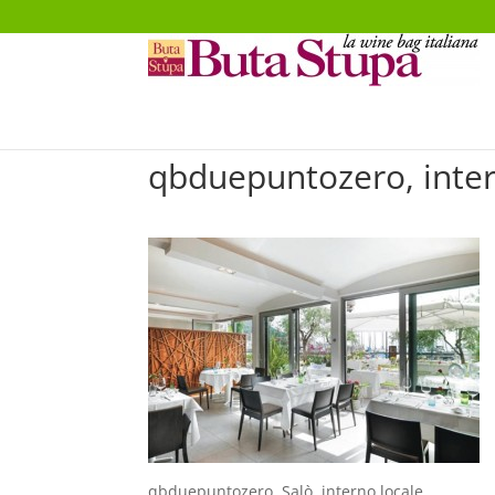
qbduepuntozero, inte
qbduepuntozero, Salò, interno locale