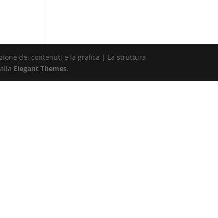
ione dei contenuti e la grafica | La struttura
alla
Elegant Themes
.