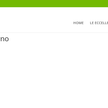
HOME
LE ECCELL
rno